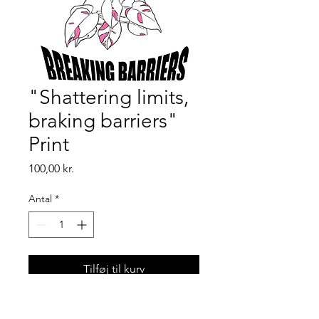
"Shattering limits,
braking barriers"
Print
Pris
100,00 kr.
Antal
*
Tilføj til kurv
Art print i størrelsen a4.