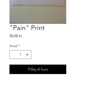
"Pain" Print
Pris
50,00 kr.
Antal
*
Tilføj til kurv
Art print i størrelsen a5