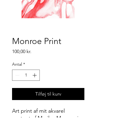
Monroe Print
Pris
100,00 kr.
Antal
*
Tilføj til kurv
Art print af mit akvarel
portræt af Marilyn Monroe i
størrelsen A4. Du kan også
købe orginalen.