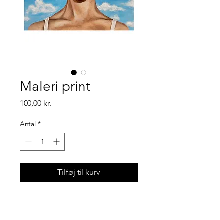
Maleri print
Pris
100,00 kr.
Antal
*
Tilføj til kurv
Art print af mit maleri i
størrelsen A4